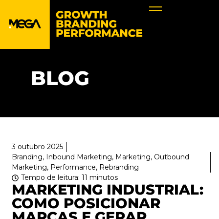
BLOG
3 outubro 2025
Branding
,
Inbound Marketing
,
Marketing
,
Outbound
Marketing
,
Performance
,
Rebranding
Tempo de leitura: 11 minutos
MARKETING INDUSTRIAL:
COMO POSICIONAR
MARCAS E GERAR