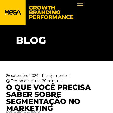
BLOG
26 setembro 2024
Planejamento
Tempo de leitura: 20 minutos
O QUE VOCÊ PRECISA
SABER SOBRE
SEGMENTAÇÃO NO
MARKETING
por Gabi Gonçalo